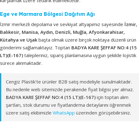
karşılamak üzere tedarik edilmektedir.
Ege ve Marmara Bölgesi Dağıtım Ağı
İzmir merkezli depolama ve sevkiyat altyapımız sayesinde
İzmir,
Balıkesir, Manisa, Aydın, Denizli, Muğla, Afyonkarahisar,
Kütahya ve Uşak
başta olmak üzere birçok noktaya düzenli ürün
gönderimi sağlamaktayız. Toptan
BADYA KARE ŞEFFAF NO:4 (15
LT)(E-167)
talepleriniz, sipariş planlamasına uygun şekilde lojistik
sürece alınmaktadır.
Cengiz Plastik'te ürünler B2B satış modeliyle sunulmaktadır.
Bu nedenle web sitemizde perakende fiyat bilgisi yer almaz.
BADYA KARE ŞEFFAF NO:4 (15 LT)(E-167)
için toptan alım
şartları, stok durumu ve fiyatlandırma detaylarını öğrenmek
üzere satış ekibimizle
WhatsApp
üzerinden görüşebilirsiniz.