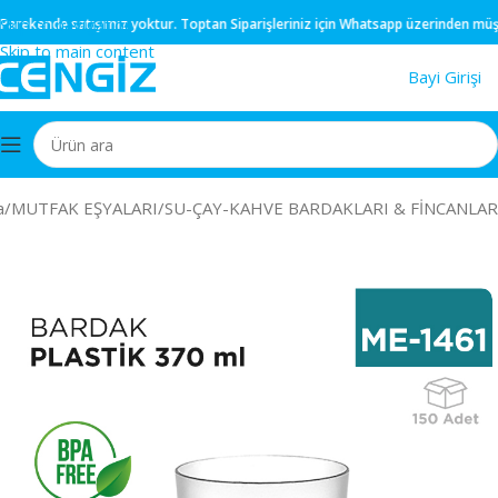
Skip to navigation
rekende
satışımız yoktur.
Toptan
Siparişleriniz için
Whatsapp
üzerinden müşteri 
Skip to main content
Bayi Girişi
a
/
MUTFAK EŞYALARI
/
SU-ÇAY-KAHVE BARDAKLARI & FİNCANLAR