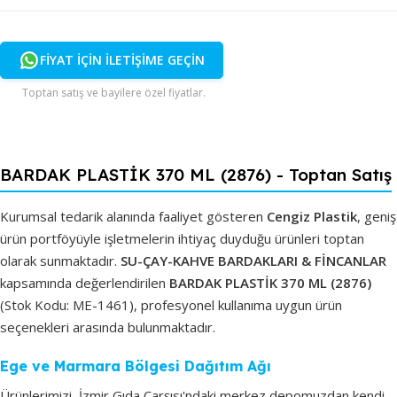
FİYAT İÇİN İLETİŞİME GEÇİN
Toptan satış ve bayilere özel fiyatlar.
BARDAK PLASTİK 370 ML (2876) - Toptan Satış
Kurumsal tedarik alanında faaliyet gösteren
Cengiz Plastik
, geniş
ürün portföyüyle işletmelerin ihtiyaç duyduğu ürünleri toptan
olarak sunmaktadır.
SU-ÇAY-KAHVE BARDAKLARI & FİNCANLAR
kapsamında değerlendirilen
BARDAK PLASTİK 370 ML (2876)
(Stok Kodu: ME-1461), profesyonel kullanıma uygun ürün
seçenekleri arasında bulunmaktadır.
Ege ve Marmara Bölgesi Dağıtım Ağı
Ürünlerimizi, İzmir Gıda Çarşısı'ndaki merkez depomuzdan kendi