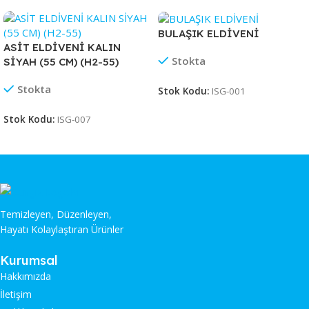
BULAŞIK ELDİVENİ
ASİT ELDİVENİ KALIN
Stokta
SİYAH (55 CM) (H2-55)
Stokta
Stok Kodu:
ISG-001
Stok Kodu:
ISG-007
Temizleyen, Düzenleyen,
Hayatı Kolaylaştıran Ürünler
Kurumsal
Hakkımızda
İletişim