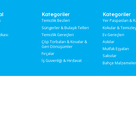
ATI PLASTİK
CAM KAZIMA JİLETİ EKO 25Lİ
Stokta
Stok Kodu:
TE-041
rumsal
Kategoriler
Ka
kımızda
Temizlik Bezleri
Yer
tişim
Süngerler & Bulaşık Telleri
Kok
ilik Politikası
Temizlik Gereçleri
Ev 
Çöp Torbaları & Kovalar &
Ask
Geri Dönüşümler
Mut
Fırçalar
Sak
İş Güvenliği & Hırdavat
Bah