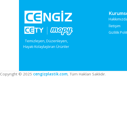
CAM KAZIMA APAR
MİNİ (554)
(PCK 497)
Stokta
Stokta
Stok Kodu:
TG-712
Stok Kodu:
TE-510
Ku
Hak
İle
Gizl
Temizleyen, Düzenleyen,
Hayatı Kolaylaştıran Ürünler