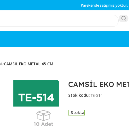
Parekende
satışımız 
REÇLERİ
/
CAMSİL EKO METAL 45 CM
CAMSİL 
Stok kodu:
TE-514
Stokta