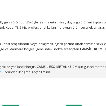
atış
 Plastik
, geniş ürün portföyüyle işletmelerin ihtiyaç duyduğu ü
5 CM
(Stok Kodu: TE-514), profesyonel kullanıma uygun ürün seç
muzdan kendi araç filomuz veya anlaşmalı lojistik çözüm ortakl
zere Ege ve Marmara Bölgesi genelindeki noktalara toptan
CA
uygun şekilde yapılandırılmıştır.
CAMSİL EKO METAL 45 CM
için 
hatsApp
üzerinden iletişime geçebilirsiniz.