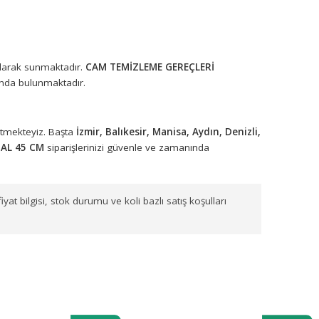
rünleri toptan olarak sunmaktadır.
CAM TEMİZLEME GEREÇLERİ
enekleri arasında bulunmaktadır.
arımızla sevk etmekteyiz. Başta
İzmir, Balıkesir, Manisa, Aydın,
MSİL EKO METAL 45 CM
siparişlerinizi güvenle ve zamanında
güncel toptan fiyat bilgisi, stok durumu ve koli bazlı satış koşullar