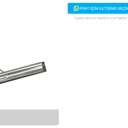
FİYAT İÇİN İ
Toptan satış ve bayi