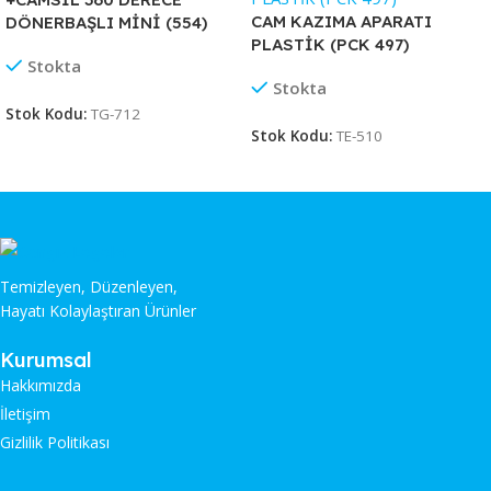
CAM KAZIMA APARATI
DÖNERBAŞLI MİNİ (554)
PLASTİK (PCK 497)
Stokta
Stokta
Stok Kodu:
TG-712
Stok Kodu:
TE-510
Temizleyen, Düzenleyen,
Hayatı Kolaylaştıran Ürünler
Kurumsal
Hakkımızda
İletişim
Gizlilik Politikası