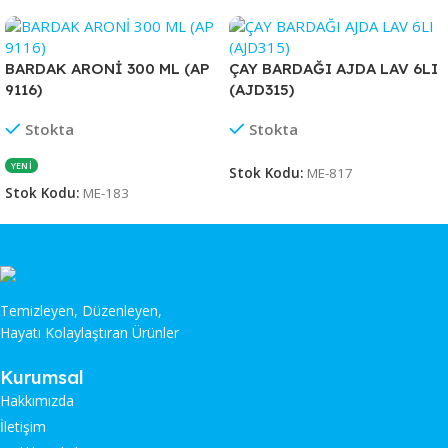
BARDAK ARONİ 300 ML (AP
ÇAY BARDAĞI AJDA LAV 6LI
9116)
(AJD315)
Stokta
Stokta
YENİ
Stok Kodu:
ME-817
Stok Kodu:
ME-183
Temizleyen, Düzenleyen,
Hayatı Kolaylaştıran Ürünler
Kurumsal
Hakkımızda
İletişim