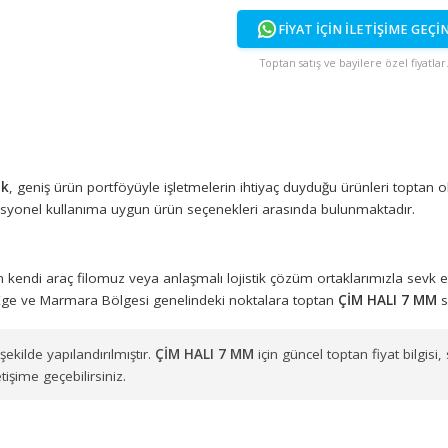
FİYAT İÇİN İ
Toptan satış ve bayi
 Plastik
, geniş ürün portföyüyle işletmelerin ihtiyaç duyduğu ü
, profesyonel kullanıma uygun ürün seçenekleri arasında bulun
muzdan kendi araç filomuz veya anlaşmalı lojistik çözüm ortakl
zere Ege ve Marmara Bölgesi genelindeki noktalara toptan
Çİ
uygun şekilde yapılandırılmıştır.
ÇİM HALI 7 MM
için güncel topta