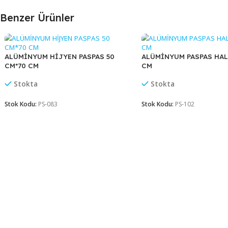
almak için satış temsilcilerimizle
WhatsApp
üzerin
Benzer Ürünler
ALÜMİNYUM HİJYEN PASPAS 50
ALÜMİNYUM PASPA
CM*70 CM
CM
Stokta
Stokta
Stok Kodu:
PS-083
Stok Kodu:
PS-102