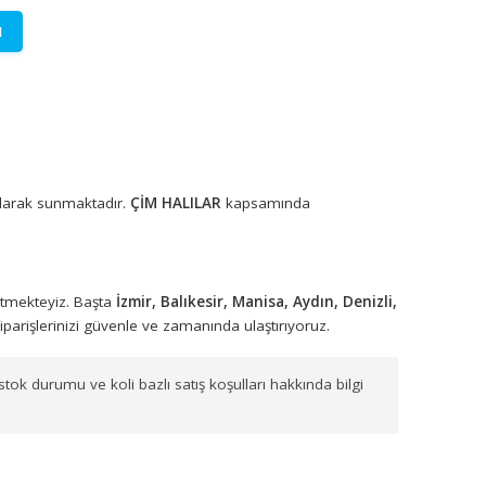
LETİŞİME GEÇİN
lere özel fiyatlar.
rünleri toptan olarak sunmaktadır.
ÇİM HALILAR
kapsamında
maktadır.
arımızla sevk etmekteyiz. Başta
İzmir, Balıkesir, Manisa, Aydın,
M HALI 7 MM
siparişlerinizi güvenle ve zamanında ulaştırıyoruz.
n fiyat bilgisi, stok durumu ve koli bazlı satış koşulları hakkında b