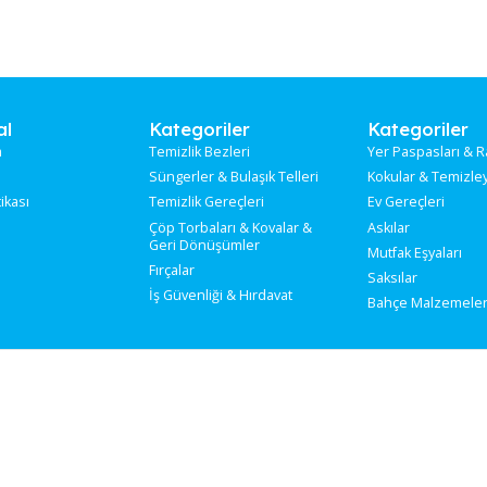
rumsal
Kategoriler
Ka
kımızda
Temizlik Bezleri
Yer
tişim
Süngerler & Bulaşık Telleri
Kok
ilik Politikası
Temizlik Gereçleri
Ev 
Çöp Torbaları & Kovalar &
Ask
Geri Dönüşümler
Mut
Fırçalar
Sak