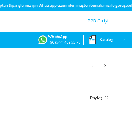
oktur.
Toptan
Siparişleriniz için
Whatsapp
üzerinden müşteri temsilcim
B2
WhatsApp
+90 (544) 469 53 78
 7 MM
0
P