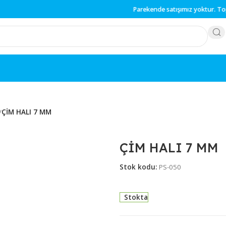
Parekende
satışımız y
ALILAR
/
ÇİM HALI 7 MM
ÇİM HALI
Stok kodu:
PS-05
Stokta