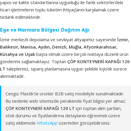
yapısı ve kalite standartlarına uygunluğu ile farklı sektörlerdeki
ticari işletmelerin toplu tüketim ihtiyaçlarını karşılamak üzere
tedarik edilmektedir.
Ege ve Marmara Bölgesi Dağıtım Ağı
İzmir merkezli depolama ve sevkiyat altyapımız sayesinde
İzmir,
Balıkesir, Manisa, Aydın, Denizli, Muğla, Afyonkarahisar,
Kütahya ve Uşak
başta olmak üzere birçok noktaya düzenli ürün
gönderimi sağlamaktayız. Toptan
ÇÖP KONTEYNERİ KAPAĞI 120
LT
talepleriniz, sipariş planlamasına uygun şekilde lojistik sürece
alınmaktadır.
Cengiz Plastik'te ürünler B2B satış modeliyle sunulmaktadır.
Bu nedenle web sitemizde perakende fiyat bilgisi yer almaz.
ÇÖP KONTEYNERİ KAPAĞI 120 LT
için toptan alım şartları,
stok durumu ve fiyatlandırma detaylarını öğrenmek üzere
satış ekibimizle
WhatsApp
üzerinden görüşebilirsiniz.