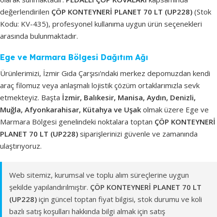
değerlendirilen
ÇÖP KONTEYNERİ PLANET 70 LT (UP228)
(Stok
Kodu: KV-435), profesyonel kullanıma uygun ürün seçenekleri
arasında bulunmaktadır.
Ege ve Marmara Bölgesi Dağıtım Ağı
Ürünlerimizi, İzmir Gıda Çarşısı'ndaki merkez depomuzdan kendi
araç filomuz veya anlaşmalı lojistik çözüm ortaklarımızla sevk
etmekteyiz. Başta
İzmir, Balıkesir, Manisa, Aydın, Denizli,
Muğla, Afyonkarahisar, Kütahya ve Uşak
olmak üzere Ege ve
Marmara Bölgesi genelindeki noktalara toptan
ÇÖP KONTEYNERİ
PLANET 70 LT (UP228)
siparişlerinizi güvenle ve zamanında
ulaştırıyoruz.
Web sitemiz, kurumsal ve toplu alım süreçlerine uygun
şekilde yapılandırılmıştır.
ÇÖP KONTEYNERİ PLANET 70 LT
(UP228)
için güncel toptan fiyat bilgisi, stok durumu ve koli
bazlı satış koşulları hakkında bilgi almak için satış