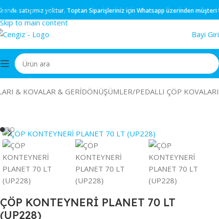
Skip to navigation
ende
satışımız yoktur.
Toptan
Siparişleriniz için
Whatsapp
üzerinden müşteri tems
Skip to main content
Bayi Giri
LARI & KOVALAR & GERİDÖNÜŞÜMLER
/
PEDALLI ÇÖP KOVALARI
ÇÖP KONTEYNERİ PLANET 70 LT
(UP228)