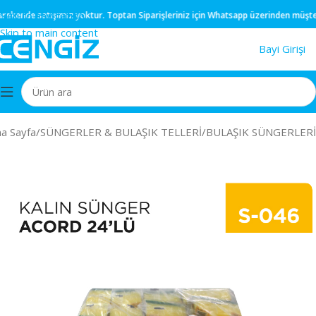
Skip to navigation
kende
satışımız yoktur.
Toptan
Siparişleriniz için
Whatsapp
üzerinden müşteri te
Skip to main content
Bayi Girişi
a Sayfa
/
SÜNGERLER & BULAŞIK TELLERİ
/
BULAŞIK SÜNGERLERİ