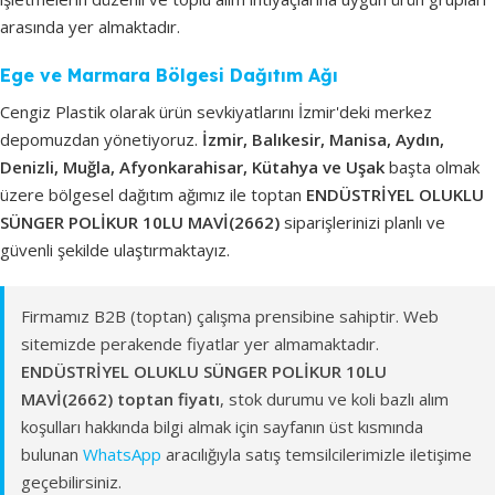
arasında yer almaktadır.
Ege ve Marmara Bölgesi Dağıtım Ağı
Cengiz Plastik olarak ürün sevkiyatlarını İzmir'deki merkez
depomuzdan yönetiyoruz.
İzmir, Balıkesir, Manisa, Aydın,
Denizli, Muğla, Afyonkarahisar, Kütahya ve Uşak
başta olmak
üzere bölgesel dağıtım ağımız ile toptan
ENDÜSTRİYEL OLUKLU
SÜNGER POLİKUR 10LU MAVİ(2662)
siparişlerinizi planlı ve
güvenli şekilde ulaştırmaktayız.
Firmamız B2B (toptan) çalışma prensibine sahiptir. Web
sitemizde perakende fiyatlar yer almamaktadır.
ENDÜSTRİYEL OLUKLU SÜNGER POLİKUR 10LU
MAVİ(2662) toptan fiyatı
, stok durumu ve koli bazlı alım
koşulları hakkında bilgi almak için sayfanın üst kısmında
bulunan
WhatsApp
aracılığıyla satış temsilcilerimizle iletişime
geçebilirsiniz.