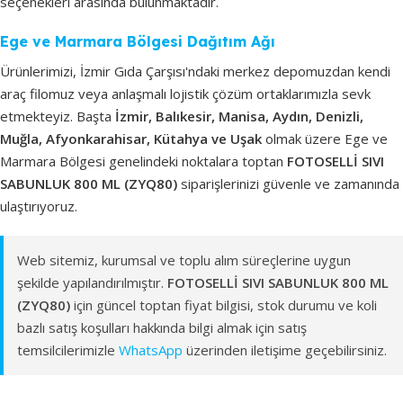
seçenekleri arasında bulunmaktadır.
Ege ve Marmara Bölgesi Dağıtım Ağı
Ürünlerimizi, İzmir Gıda Çarşısı'ndaki merkez depomuzdan kendi
araç filomuz veya anlaşmalı lojistik çözüm ortaklarımızla sevk
etmekteyiz. Başta
İzmir, Balıkesir, Manisa, Aydın, Denizli,
Muğla, Afyonkarahisar, Kütahya ve Uşak
olmak üzere Ege ve
Marmara Bölgesi genelindeki noktalara toptan
FOTOSELLİ SIVI
SABUNLUK 800 ML (ZYQ80)
siparişlerinizi güvenle ve zamanında
ulaştırıyoruz.
Web sitemiz, kurumsal ve toplu alım süreçlerine uygun
şekilde yapılandırılmıştır.
FOTOSELLİ SIVI SABUNLUK 800 ML
(ZYQ80)
için güncel toptan fiyat bilgisi, stok durumu ve koli
bazlı satış koşulları hakkında bilgi almak için satış
temsilcilerimizle
WhatsApp
üzerinden iletişime geçebilirsiniz.