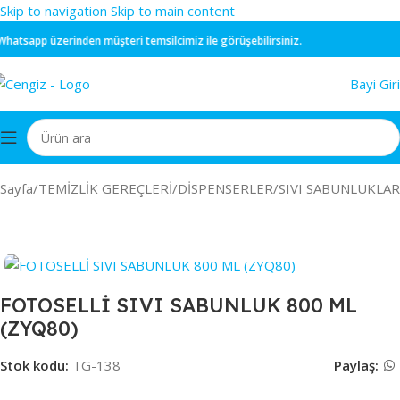
Skip to navigation
Skip to main content
atsapp
üzerinden müşteri temsilcimiz ile görüşebilirsiniz.
Bayi Giri
 Sayfa
/
TEMİZLİK GEREÇLERİ
/
DİSPENSERLER
/
SIVI SABUNLUKLAR
FOTOSELLİ SIVI SABUNLUK 800 ML
(ZYQ80)
Stok kodu:
TG-138
Paylaş: