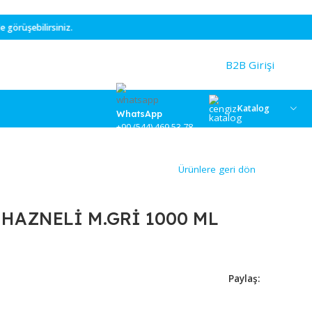
le görüşebilirsiniz.
WhatsApp
+90 (544) 469 53 78
Ürünlere
UNLUK HAZNELİ M.GRİ 1000 M
6