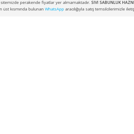
eki merkez depomuzdan yönetiyoruz.
İzmir, Balıkesir, Manisa, A
NLUK HAZNELİ M.GRİ 1000 ML (S6C)
siparişlerinizi planlı ve güv
ir. Web sitemizde perakende fiyatlar yer almamaktadır.
SIVI SA
in sayfanın üst kısmında bulunan
WhatsApp
aracılığıyla satış temsil