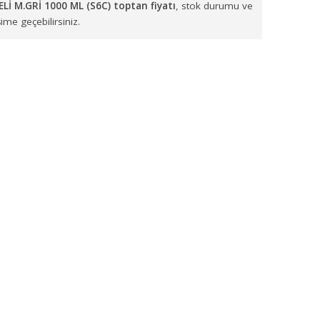
ydın, Denizli, Muğla, Afyonkarahisar, Kütahya ve Uşak
başta 
enli şekilde ulaştırmaktayız.
BUNLUK HAZNELİ M.GRİ 1000 ML (S6C) toptan fiyatı
, stok dur
cilerimizle iletişime geçebilirsiniz.