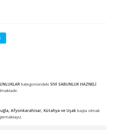
LETİŞİME GEÇİN
lere özel fiyatlar.
tadır.
SIVI SABUNLUKLAR
kategorisindeki
SIVI SABUNLUK HAZN
 arasında yer almaktadır.