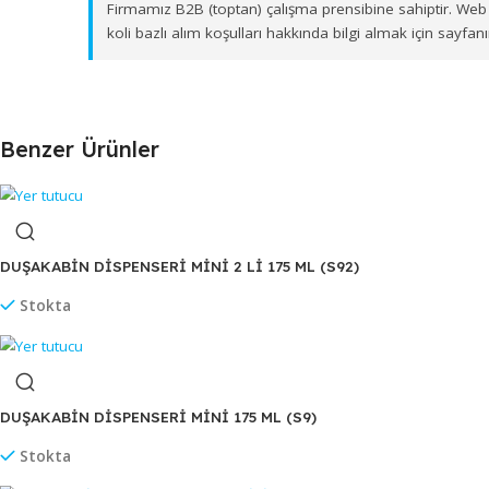
Cengiz Plastik olarak ürün sevkiyatlarını İzmir'd
üzere bölgesel dağıtım ağımız ile toptan
SIVI SABU
Firmamız B2B (toptan) çalışma prensibine sahipt
koli bazlı alım koşulları hakkında bilgi almak iç
Benzer Ürünler
DUŞAKABİN DİSPENSERİ MİNİ 2 Lİ 175 ML (S92)
Stokta