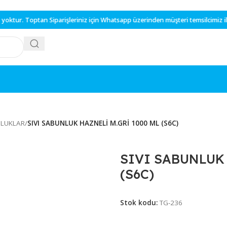
r.
Toptan
Siparişleriniz için
Whatsapp
üzerinden müşteri temsilcimiz i
I SABUNLUKLAR
/
SIVI SABUNLUK HAZNELİ M.GRİ 1000 ML (S6C)
SIVI SAB
(S6C)
Stok kodu:
TG-23