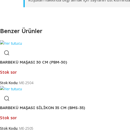
üzere bölgesel dağıtım ağımız ile toptan
IZGARA M
Firmamız B2B (toptan) çalışma prensibine sahipt
koşulları hakkında bilgi almak için sayfanın üst
Benzer Ürünler
BARBEKÜ MAŞASI 30 CM (PBM-30)
Stok sor
Stok Kodu:
ME-2504