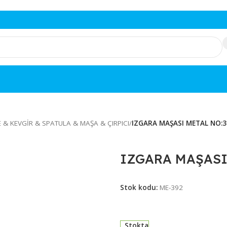
K
/
KEPÇE & KEVGİR & SPATULA & MAŞA & ÇIRPICI
/
IZGARA MAŞAS
IZGARA 
Stok kodu:
ME-39