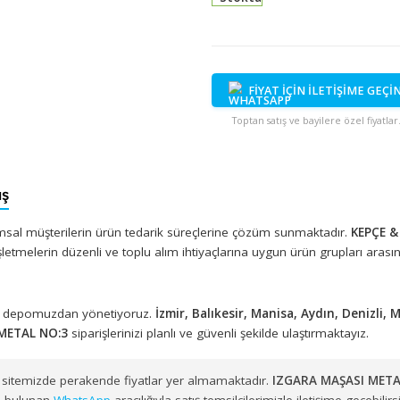
Stokta
FİYAT İÇİN İ
Toptan satış ve bayi
 Satış
ıyla kurumsal müşterilerin ürün tedarik süreçlerine çözüm sunmak
arklı işletmelerin düzenli ve toplu alım ihtiyaçlarına uygun ürün
eki merkez depomuzdan yönetiyoruz.
İzmir, Balıkesir, Manisa, A