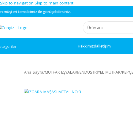
Skip to navigation
Skip to main content
lcimiz ile görüşebilirsiniz.
Hakkımızda
İletişim
ategoriler
Ana Sayfa
/
MUTFAK EŞYALARI
/
ENDÜSTRİYEL MUTFA