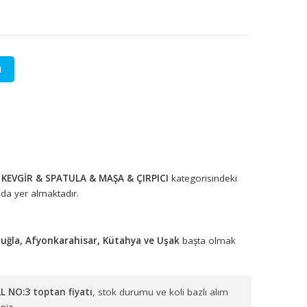
LETİŞİME GEÇİN
lere özel fiyatlar.
tadır.
KEPÇE & KEVGİR & SPATULA & MAŞA & ÇIRPICI
kategorisi
 grupları arasında yer almaktadır.
ydın, Denizli, Muğla, Afyonkarahisar, Kütahya ve Uşak
başta 