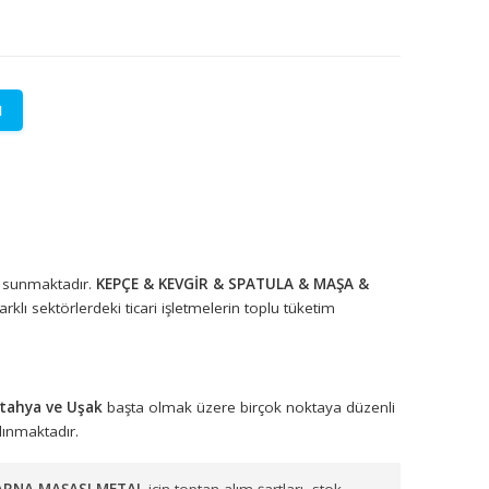
LETİŞİME GEÇİN
lere özel fiyatlar.
syonel çözümler sunmaktadır.
KEPÇE & KEVGİR & SPATULA & MA
ygunluğu ile farklı sektörlerdeki ticari işletmelerin toplu tüketim