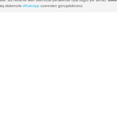
ayesinde
İzmir, Balıkesir, Manisa, Aydın, Denizli, Muğla, Afy
AŞASI METAL
talepleriniz, sipariş planlamasına uygun şekilde lo
nulmaktadır. Bu nedenle web sitemizde perakende fiyat bilgisi y
zere satış ekibimizle
WhatsApp
üzerinden görüşebilirsiniz.