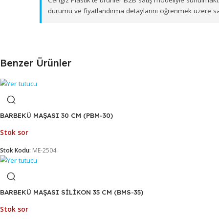
İzmir merkezli depolama ve sevkiyat altyapımız s
ürün gönderimi sağlamaktayız. Toptan
MAKARNA M
Cengiz Plastik'te ürünler B2B satış modeliyle su
durumu ve fiyatlandırma detaylarını öğrenmek ü
Benzer Ürünler
BARBEKÜ MAŞASI 30 CM (PBM-30)
Stok sor
Stok Kodu:
ME-2504