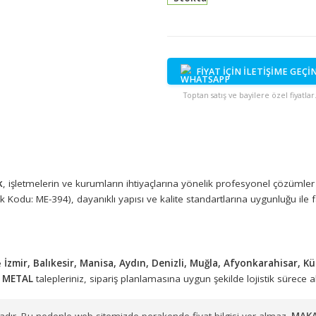
Stokta
FİYAT İÇİN İ
Toptan satış ve bayi
tış
 Plastik
, işletmelerin ve kurumların ihtiyaçlarına yönelik profe
AL
(Stok Kodu: ME-394), dayanıklı yapısı ve kalite standartlarına u