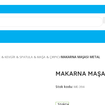
K
/
KEPÇE & KEVGİR & SPATULA & MAŞA & ÇIRPICI
/
MAKARNA MAŞ
MAKARNA
Stok kodu:
ME-39