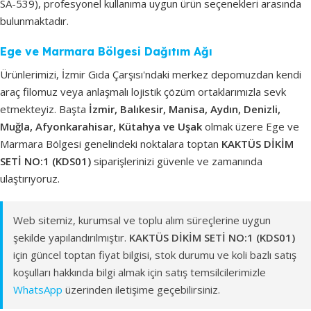
SA-539), profesyonel kullanıma uygun ürün seçenekleri arasında
bulunmaktadır.
Ege ve Marmara Bölgesi Dağıtım Ağı
Ürünlerimizi, İzmir Gıda Çarşısı'ndaki merkez depomuzdan kendi
araç filomuz veya anlaşmalı lojistik çözüm ortaklarımızla sevk
etmekteyiz. Başta
İzmir, Balıkesir, Manisa, Aydın, Denizli,
Muğla, Afyonkarahisar, Kütahya ve Uşak
olmak üzere Ege ve
Marmara Bölgesi genelindeki noktalara toptan
KAKTÜS DİKİM
SETİ NO:1 (KDS01)
siparişlerinizi güvenle ve zamanında
ulaştırıyoruz.
Web sitemiz, kurumsal ve toplu alım süreçlerine uygun
şekilde yapılandırılmıştır.
KAKTÜS DİKİM SETİ NO:1 (KDS01)
için güncel toptan fiyat bilgisi, stok durumu ve koli bazlı satış
koşulları hakkında bilgi almak için satış temsilcilerimizle
WhatsApp
üzerinden iletişime geçebilirsiniz.