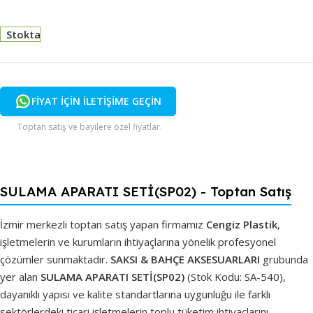
Stokta
FİYAT İÇİN İLETİŞİME GEÇİN
Toptan satış ve bayilere özel fiyatlar.
SULAMA APARATI SETİ(SP02) - Toptan Satış
İzmir merkezli toptan satış yapan firmamız
Cengiz Plastik
,
işletmelerin ve kurumların ihtiyaçlarına yönelik profesyonel
çözümler sunmaktadır.
SAKSI & BAHÇE AKSESUARLARI
grubunda
yer alan
SULAMA APARATI SETİ(SP02)
(Stok Kodu: SA-540),
dayanıklı yapısı ve kalite standartlarına uygunluğu ile farklı
sektörlerdeki ticari işletmelerin toplu tüketim ihtiyaçlarını