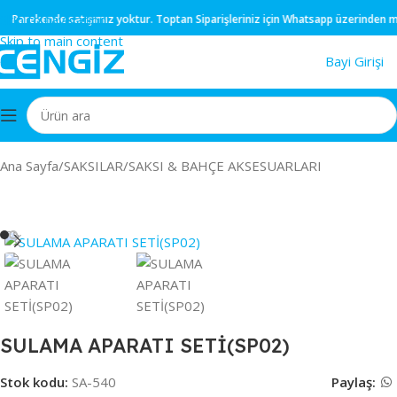
Skip to navigation
Parekende
satışımız yoktur.
Toptan
Siparişleriniz için
Whatsapp
üzerinden müşt
Skip to main content
Bayi Girişi
Ana Sayfa
/
SAKSILAR
/
SAKSI & BAHÇE AKSESUARLARI
SULAMA APARATI SETİ(SP02)
Stok kodu:
SA-540
Paylaş: