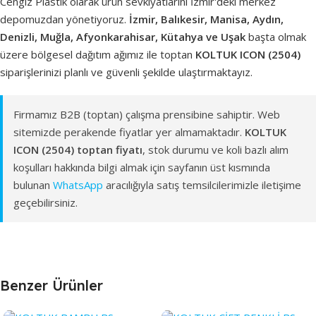
Cengiz Plastik olarak ürün sevkiyatlarını İzmir'deki merkez
depomuzdan yönetiyoruz.
İzmir, Balıkesir, Manisa, Aydın,
Denizli, Muğla, Afyonkarahisar, Kütahya ve Uşak
başta olmak
üzere bölgesel dağıtım ağımız ile toptan
KOLTUK ICON (2504)
siparişlerinizi planlı ve güvenli şekilde ulaştırmaktayız.
Firmamız B2B (toptan) çalışma prensibine sahiptir. Web
sitemizde perakende fiyatlar yer almamaktadır.
KOLTUK
ICON (2504) toptan fiyatı
, stok durumu ve koli bazlı alım
koşulları hakkında bilgi almak için sayfanın üst kısmında
bulunan
WhatsApp
aracılığıyla satış temsilcilerimizle iletişime
geçebilirsiniz.
Benzer Ürünler