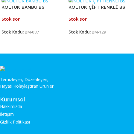
KOLTUK BAMBU BS
KOLTUK ÇİFT RENKLİ BS
Stok sor
Stok sor
Stok Kodu:
BM-087
Stok Kodu:
BM-129
Temizleyen, Düzenleyen,
Hayatı Kolaylaştıran Ürünler
Kurumsal
Hakkımızda
İletişim
Gizlilik Politikası