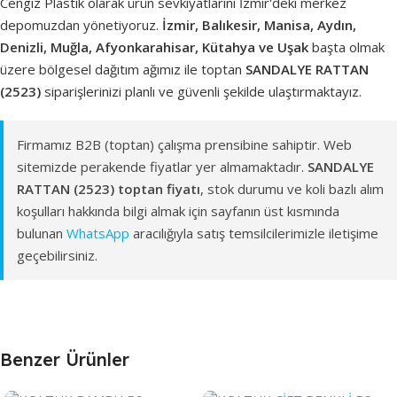
Cengiz Plastik olarak ürün sevkiyatlarını İzmir'deki merkez
depomuzdan yönetiyoruz.
İzmir, Balıkesir, Manisa, Aydın,
Denizli, Muğla, Afyonkarahisar, Kütahya ve Uşak
başta olmak
üzere bölgesel dağıtım ağımız ile toptan
SANDALYE RATTAN
(2523)
siparişlerinizi planlı ve güvenli şekilde ulaştırmaktayız.
Firmamız B2B (toptan) çalışma prensibine sahiptir. Web
sitemizde perakende fiyatlar yer almamaktadır.
SANDALYE
RATTAN (2523) toptan fiyatı
, stok durumu ve koli bazlı alım
koşulları hakkında bilgi almak için sayfanın üst kısmında
bulunan
WhatsApp
aracılığıyla satış temsilcilerimizle iletişime
geçebilirsiniz.
Benzer Ürünler