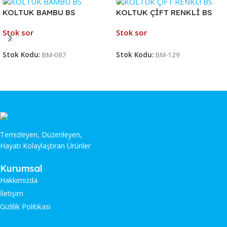
KOLTUK BAMBU BS
KOLTUK ÇİFT RENKLİ BS
Stok sor
Stok sor
Stok Kodu:
BM-087
Stok Kodu:
BM-129
Temizleyen, Düzenleyen,
Hayatı Kolaylaştıran Ürünler
Kurumsal
Hakkımızda
İletişim
Gizlilik Politikası