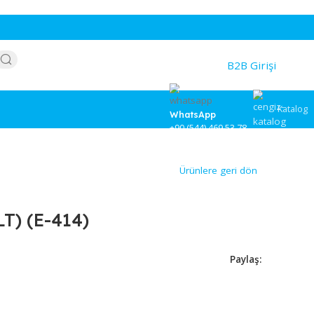
WhatsApp
+90 (544) 46
Ürünlere
5 (35 LT) (E-414)
7