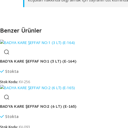
üzere bölgesel dağıtım ağımız ile toptan
LEĞEN NO:
Firmamız B2B (toptan) çalışma prensibine sahipt
koşulları hakkında bilgi almak için sayfanın üst
Benzer Ürünler
BADYA KARE ŞEFFAF NO:1 (3 LT) (E-164)
Stokta
Stok Kodu:
KV-256