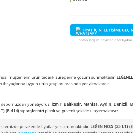
Stokta
FİYAT İÇİN İ
Toptan satış ve bayi
Satış
ıyla kurumsal müşterilerin ürün tedarik süreçlerine çözüm sunmak
toplu alım ihtiyaçlarına uygun ürün grupları arasında yer almaktadı
eki merkez depomuzdan yönetiyoruz.
İzmir, Balıkesir, Manisa, A