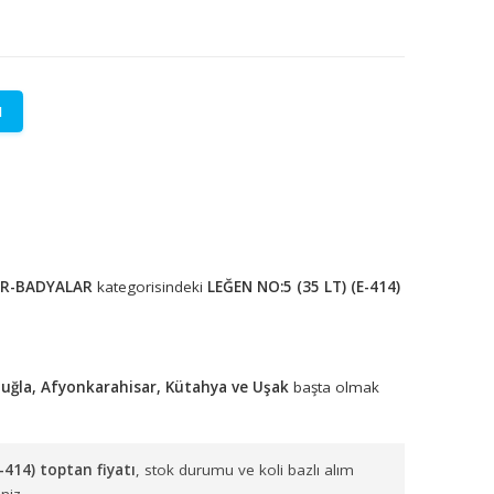
LETİŞİME GEÇİN
lere özel fiyatlar.
tadır.
LEĞENLER-BADYALAR
kategorisindeki
LEĞEN NO:5 (35 LT)
r.
ydın, Denizli, Muğla, Afyonkarahisar, Kütahya ve Uşak
başta 