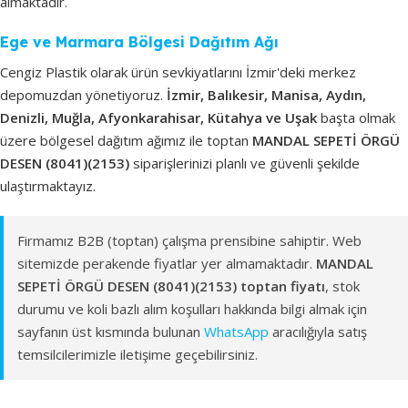
almaktadır.
Ege ve Marmara Bölgesi Dağıtım Ağı
Cengiz Plastik olarak ürün sevkiyatlarını İzmir'deki merkez
depomuzdan yönetiyoruz.
İzmir, Balıkesir, Manisa, Aydın,
Denizli, Muğla, Afyonkarahisar, Kütahya ve Uşak
başta olmak
üzere bölgesel dağıtım ağımız ile toptan
MANDAL SEPETİ ÖRGÜ
DESEN (8041)(2153)
siparişlerinizi planlı ve güvenli şekilde
ulaştırmaktayız.
Firmamız B2B (toptan) çalışma prensibine sahiptir. Web
sitemizde perakende fiyatlar yer almamaktadır.
MANDAL
SEPETİ ÖRGÜ DESEN (8041)(2153) toptan fiyatı
, stok
durumu ve koli bazlı alım koşulları hakkında bilgi almak için
sayfanın üst kısmında bulunan
WhatsApp
aracılığıyla satış
temsilcilerimizle iletişime geçebilirsiniz.