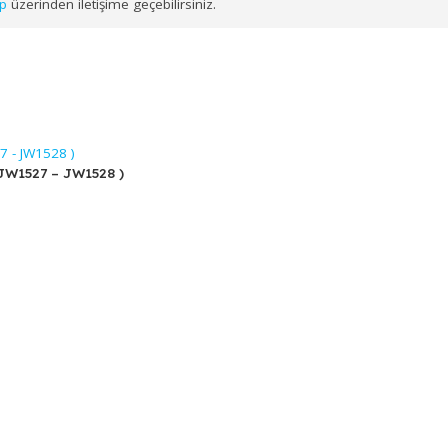
uygun şekilde yapılandırılmıştır.
MUTFAK ÇAKMAĞI LÜX KOKO
iç
hatsApp
üzerinden iletişime geçebilirsiniz.
6 – JW1527 – JW1528 )