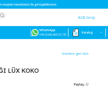
üzerinden müşteri temsilcimiz ile görüşebilirsiniz.
WhatsApp
+90 (544) 469 53 78
Ürünlere
ÇAKMAĞI LÜX KOKO
24
P