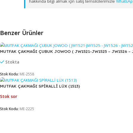
ulaştırıyoruz.
Web sitemiz, kurumsal ve toplu alım süreçlerine 
hakkında bilgi almak için satış temsilcilerimizle
W
Benzer Ürünler
MUTFAK ÇAKMAĞI ÇUBUK JOWOO ( JW1521-JW1525 – JW152
Stokta
Stok Kodu:
ME-2558
MUTFAK ÇAKMAĞI SPİRALLİ LÜX (1513)