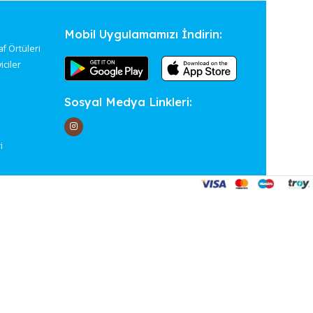
tegoriler
Mobil Uygulamamızı İndirin
 Paspasları & Raf Örtüleri
ular & Temizleyiciler
Gereçleri
ılar
Sosyal Medya Linkleri:
fak Eşyaları
sılar
çe Malzemeleri