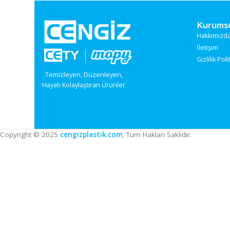
Stok sor
Stok Kodu:
ME-2225
Ku
Hak
İle
Gizl
Temizleyen, Düzenleyen,
Hayatı Kolaylaştıran Ürünler
Copyright © 2025
cengizplastik.com
, Tüm Hakları Saklıdır.