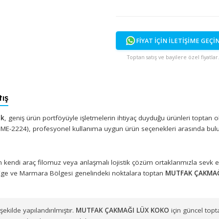
Stokta
FİYAT İÇİN İ
Toptan satış ve bayi
n Satış
 Plastik
, geniş ürün portföyüyle işletmelerin ihtiyaç duyduğu ü
 Kodu: ME-2224), profesyonel kullanıma uygun ürün seçenekleri
muzdan kendi araç filomuz veya anlaşmalı lojistik çözüm ortakl
zere Ege ve Marmara Bölgesi genelindeki noktalara toptan
MU