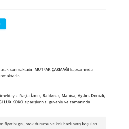
LETİŞİME GEÇİN
lere özel fiyatlar.
rünleri toptan olarak sunmaktadır.
MUTFAK ÇAKMAĞI
kapsamınd
 arasında bulunmaktadır.
arımızla sevk etmekteyiz. Başta
İzmir, Balıkesir, Manisa, Aydın,
TFAK ÇAKMAĞI LÜX KOKO
siparişlerinizi güvenle ve zamanında