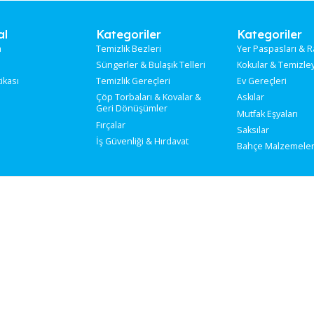
rumsal
Kategoriler
Ka
kımızda
Temizlik Bezleri
Yer
tişim
Süngerler & Bulaşık Telleri
Kok
ilik Politikası
Temizlik Gereçleri
Ev 
Çöp Torbaları & Kovalar &
Ask
Geri Dönüşümler
Mut
Fırçalar
Sak
İş Güvenliği & Hırdavat
Bah