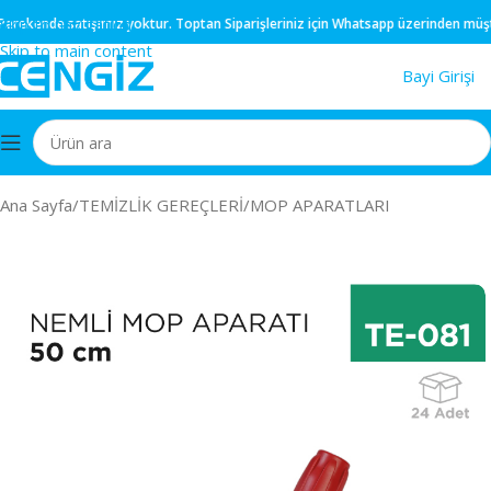
Skip to navigation
rekende
satışımız yoktur.
Toptan
Siparişleriniz için
Whatsapp
üzerinden müşteri 
Skip to main content
Bayi Girişi
Ana Sayfa
/
TEMİZLİK GEREÇLERİ
/
MOP APARATLARI