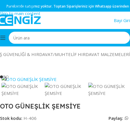
Skip to navigation
Parekende
satışımız yoktur.
Toptan
Siparişleriniz için
Whatsapp
üzerinden müş
Skip to main content
Bayi Giri
İŞ GÜVENLİĞİ & HIRDAVAT
/
MUHTELİF HIRDAVAT MALZEMELERİ
OTO GÜNEŞLİK ŞEMSİYE
Stok kodu:
H-406
Paylaş: