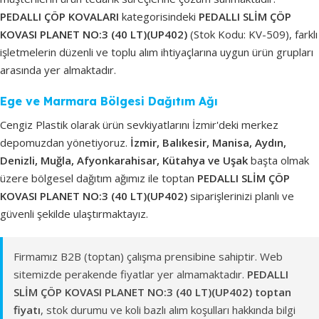
PEDALLI ÇÖP KOVALARI
kategorisindeki
PEDALLI SLİM ÇÖP
KOVASI PLANET NO:3 (40 LT)(UP402)
(Stok Kodu: KV-509), farklı
işletmelerin düzenli ve toplu alım ihtiyaçlarına uygun ürün grupları
arasında yer almaktadır.
Ege ve Marmara Bölgesi Dağıtım Ağı
Cengiz Plastik olarak ürün sevkiyatlarını İzmir'deki merkez
depomuzdan yönetiyoruz.
İzmir, Balıkesir, Manisa, Aydın,
Denizli, Muğla, Afyonkarahisar, Kütahya ve Uşak
başta olmak
üzere bölgesel dağıtım ağımız ile toptan
PEDALLI SLİM ÇÖP
KOVASI PLANET NO:3 (40 LT)(UP402)
siparişlerinizi planlı ve
güvenli şekilde ulaştırmaktayız.
Firmamız B2B (toptan) çalışma prensibine sahiptir. Web
sitemizde perakende fiyatlar yer almamaktadır.
PEDALLI
SLİM ÇÖP KOVASI PLANET NO:3 (40 LT)(UP402) toptan
fiyatı
, stok durumu ve koli bazlı alım koşulları hakkında bilgi