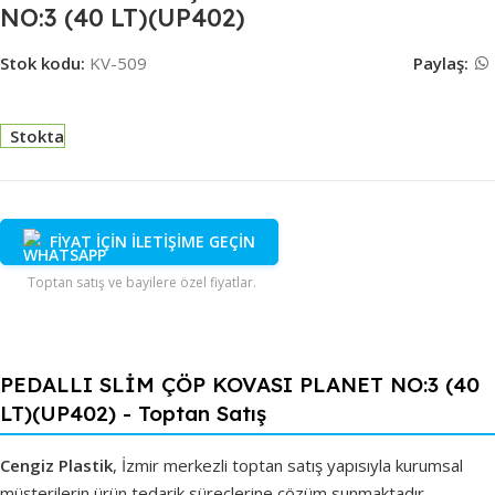
NO:3 (40 LT)(UP402)
Stok kodu:
KV-509
Paylaş:
Stokta
FİYAT İÇİN İLETİŞİME GEÇİN
Toptan satış ve bayilere özel fiyatlar.
PEDALLI SLİM ÇÖP KOVASI PLANET NO:3 (40
LT)(UP402) - Toptan Satış
Cengiz Plastik
, İzmir merkezli toptan satış yapısıyla kurumsal
müşterilerin ürün tedarik süreçlerine çözüm sunmaktadır.