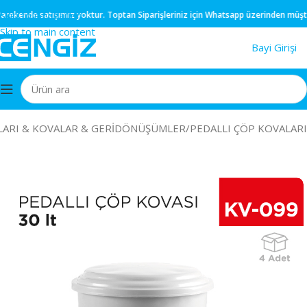
Skip to navigation
ekende
satışımız yoktur.
Toptan
Siparişleriniz için
Whatsapp
üzerinden müşteri t
Skip to main content
Bayi Girişi
LARI & KOVALAR & GERİDÖNÜŞÜMLER
/
PEDALLI ÇÖP KOVALARI