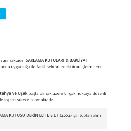
LETİŞİME GEÇİN
lere özel fiyatlar.
syonel çözümler sunmaktadır.
SAKLAMA KUTULARI & BAKLİYAT
lite standartlarına uygunluğu ile farklı sektörlerdeki ticari işlet
onkarahisar, Kütahya ve Uşak
başta olmak üzere birçok noktaya
na uygun şekilde lojistik sürece alınmaktadır.