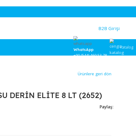
WhatsApp
+90 (544) 46
52)
Ürünlere
KUTUSU DERİN ELİTE 8 LT (265
9