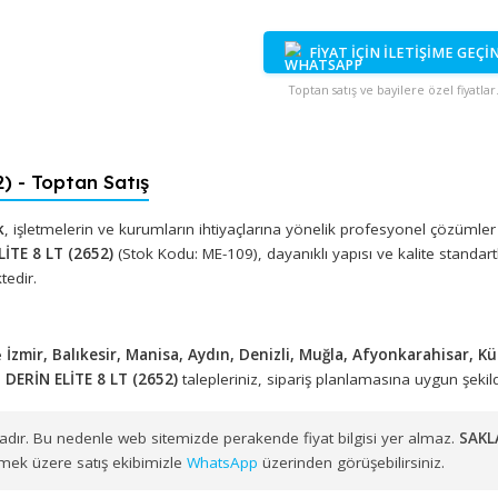
Stokta
FİYAT İÇİN İ
Toptan satış ve bayi
652) - Toptan Satış
 Plastik
, işletmelerin ve kurumların ihtiyaçlarına yönelik profe
İN ELİTE 8 LT (2652)
(Stok Kodu: ME-109), dayanıklı yapısı ve ka
edilmektedir.
ayesinde
İzmir, Balıkesir, Manisa, Aydın, Denizli, Muğla, Afy
TUSU DERİN ELİTE 8 LT (2652)
talepleriniz, sipariş planlaması