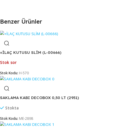
Cengiz Plastik'te ürünler B2B satış modeliyle su
şartları, stok durumu ve fiyatlandırma detayları
Benzer Ürünler
+İLAÇ KUTUSU SLİM (L-00666)
Stok sor
Stok Kodu:
H-570