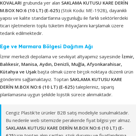
KOVALARI
grubunda yer alan
SAKLAMA KUTUSU KARE DERİN
M.BOX NO:6 (10 LT) (E-625)
(Stok Kodu: ME-1928), dayanıklı
yapısı ve kalite standartlarına uygunluğu ile farklı sektörlerdeki
ticari işletmelerin toplu tüketim ihtiyaçlarını karşılamak üzere
tedarik edilmektedir.
Ege ve Marmara Bölgesi Dağıtım Ağı
İzmir merkezli depolama ve sevkiyat altyapımız sayesinde
İzmir,
Balıkesir, Manisa, Aydın, Denizli, Muğla, Afyonkarahisar,
Kütahya ve Uşak
başta olmak üzere birçok noktaya düzenli ürün
gönderimi sağlamaktayız. Toptan
SAKLAMA KUTUSU KARE
DERİN M.BOX NO:6 (10 LT) (E-625)
talepleriniz, sipariş
planlamasına uygun şekilde lojistik sürece alınmaktadır.
Cengiz Plastik'te ürünler B2B satış modeliyle sunulmaktadır.
Bu nedenle web sitemizde perakende fiyat bilgisi yer almaz.
SAKLAMA KUTUSU KARE DERİN M.BOX NO:6 (10 LT) (E-
625)
için toptan alım şartları, stok durumu ve fiyatlandırma