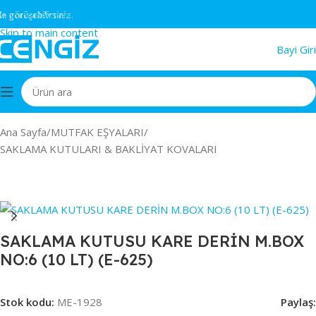
Skip to navigation
rüşebilirsiniz.
Skip to main content
Bayi Giri
Ana Sayfa
/
MUTFAK EŞYALARI
/
SAKLAMA KUTULARI & BAKLİYAT KOVALARI
SAKLAMA KUTUSU KARE DERİN M.BOX
NO:6 (10 LT) (E-625)
Stok kodu:
ME-1928
Paylaş: