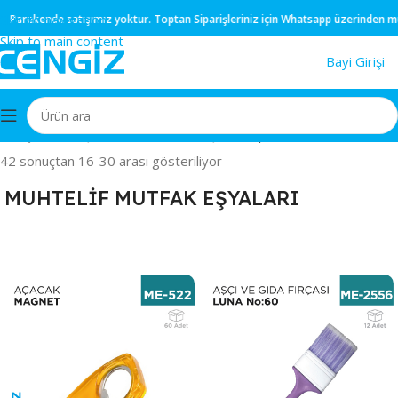
Skip to navigation
kende
satışımız yoktur.
Toptan
Siparişleriniz için
Whatsapp
üzerinden müşteri te
Skip to main content
Bayi Girişi
Ana Sayfa
/
MUTFAK EŞYALARI
/
MUHTELİF MUTFAK EŞYALARI
/
Sayfa 2
42 sonuçtan 16-30 arası gösteriliyor
MUHTELİF MUTFAK EŞYALARI