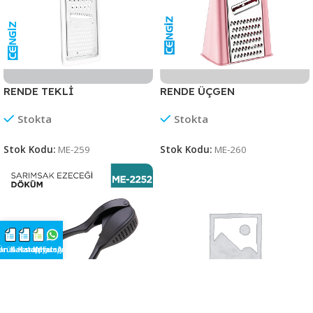
RENDE TEKLİ
RENDE ÜÇGEN
Stokta
Stokta
Stok Kodu:
ME-259
Stok Kodu:
ME-260
an Katalog
Ürün Kataloğu
Saksı Kataloğu
WhatsApp