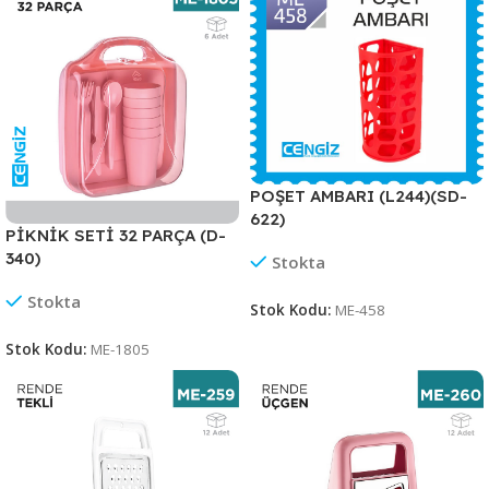
POŞET AMBARI (L244)(SD-
622)
PİKNİK SETİ 32 PARÇA (D-
340)
Stokta
Stokta
Stok Kodu:
ME-458
Stok Kodu:
ME-1805