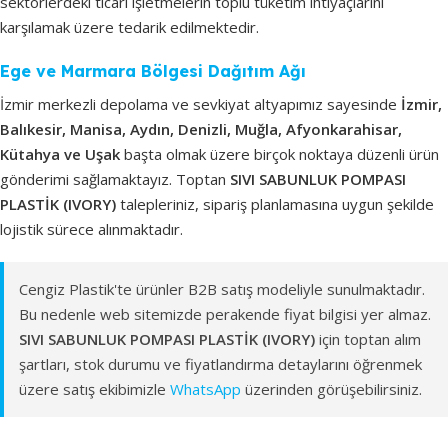
sektörlerdeki ticari işletmelerin toplu tüketim ihtiyaçlarını
karşılamak üzere tedarik edilmektedir.
Ege ve Marmara Bölgesi Dağıtım Ağı
İzmir merkezli depolama ve sevkiyat altyapımız sayesinde
İzmir,
Balıkesir, Manisa, Aydın, Denizli, Muğla, Afyonkarahisar,
Kütahya ve Uşak
başta olmak üzere birçok noktaya düzenli ürün
gönderimi sağlamaktayız. Toptan
SIVI SABUNLUK POMPASI
PLASTİK (IVORY)
talepleriniz, sipariş planlamasına uygun şekilde
lojistik sürece alınmaktadır.
Cengiz Plastik'te ürünler B2B satış modeliyle sunulmaktadır.
Bu nedenle web sitemizde perakende fiyat bilgisi yer almaz.
SIVI SABUNLUK POMPASI PLASTİK (IVORY)
için toptan alım
şartları, stok durumu ve fiyatlandırma detaylarını öğrenmek
üzere satış ekibimizle
WhatsApp
üzerinden görüşebilirsiniz.