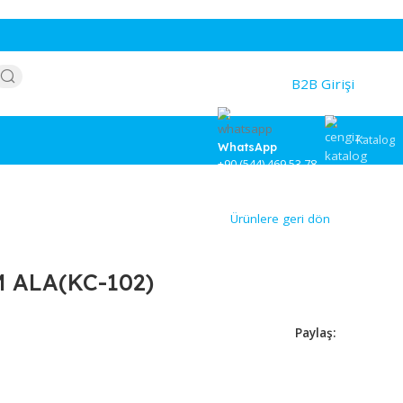
WhatsApp
+90 (544) 46
Ürünlere
KARCAM ALA(KC-102)
04