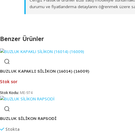
İzmir merkezli depolama ve sevkiyat altyapımız s
ürün gönderimi sağlamaktayız. Toptan
SÜRAHİ KA
Cengiz Plastik'te ürünler B2B satış modeliyle su
durumu ve fiyatlandırma detaylarını öğrenmek ü
Benzer Ürünler
BUZLUK KAPAKLI SİLİKON (16014) (16009)
Stok sor
Stok Kodu:
ME-974