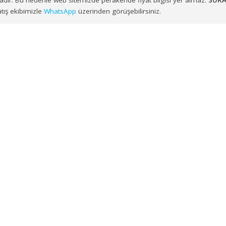
ayesinde
İzmir, Balıkesir, Manisa, Aydın, Denizli, Muğla, Afy
RCAM ALA(KC-102)
talepleriniz, sipariş planlamasına uygun şekil
nulmaktadır. Bu nedenle web sitemizde perakende fiyat bilgisi y
zere satış ekibimizle
WhatsApp
üzerinden görüşebilirsiniz.