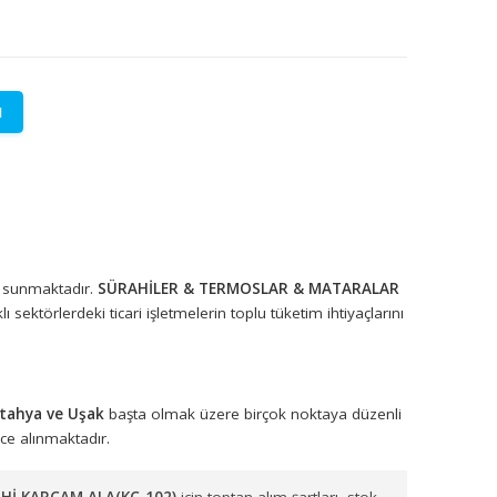
LETİŞİME GEÇİN
lere özel fiyatlar.
syonel çözümler sunmaktadır.
SÜRAHİLER & TERMOSLAR & MAT
luğu ile farklı sektörlerdeki ticari işletmelerin toplu tüketim ihti