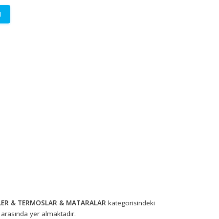
LETİŞİME GEÇİN
lere özel fiyatlar.