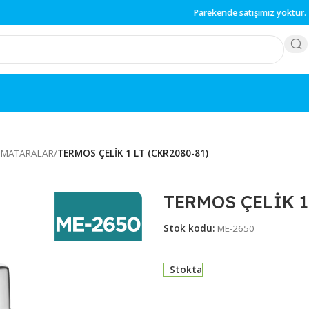
Parekende
satışımız 
SLAR & MATARALAR
/
TERMOS ÇELİK 1 LT (CKR2080-81)
TERMOS Ç
Stok kodu:
ME-26
Stokta