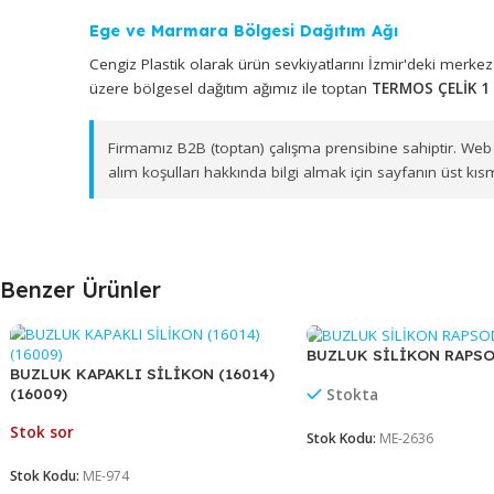
TERMOS ÇELİK 1 LT (CKR2080-81) - T
Cengiz Plastik
, İzmir merkezli toptan satış yapıs
TERMOS ÇELİK 1 LT (CKR2080-81)
(Stok Kodu: ME-2
Ege ve Marmara Bölgesi Dağıtım Ağı
Cengiz Plastik olarak ürün sevkiyatlarını İzmir'd
üzere bölgesel dağıtım ağımız ile toptan
TERMOS ÇE
Firmamız B2B (toptan) çalışma prensibine sahipt
alım koşulları hakkında bilgi almak için sayfanı
Benzer Ürünler