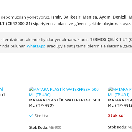
optan Satış
ıyla kurumsal müşterilerin ürün tedarik süreçlerine çözüm sunmak
650), farklı işletmelerin düzenli ve toplu alım ihtiyaçlarına uygu
eki merkez depomuzdan yönetiyoruz.
İzmir, Balıkesir, Manisa, A
LİK 1 LT (CKR2080-81)
siparişlerinizi planlı ve güvenli şekilde u
ir. Web sitemizde perakende fiyatlar yer almamaktadır.
TERMOS 
n üst kısmında bulunan
WhatsApp
aracılığıyla satış temsilcilerimizle