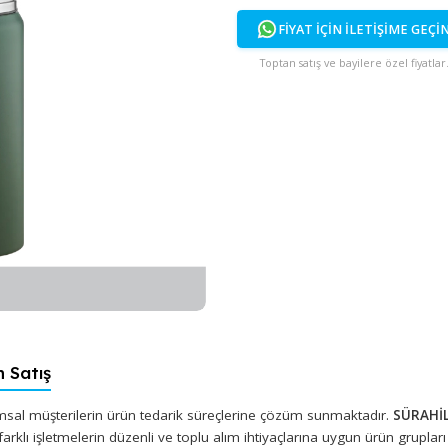
FİYAT İÇİN İ
Toptan satış ve bayi