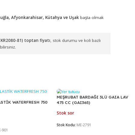
tadır.
SÜRAHİLER & TERMOSLAR & MATARALAR
kategorisindek
n ürün grupları arasında yer almaktadır.
ydın, Denizli, Muğla, Afyonkarahisar, Kütahya ve Uşak
başta 
laştırmaktayız.
ÇELİK 1 LT (CKR2080-81) toptan fiyatı
, stok durumu ve koli b
 iletişime geçebilirsiniz.