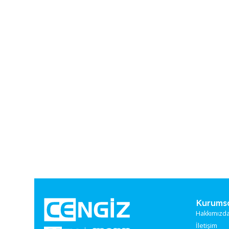
BUZLUK SİLİKON
BUZLUK KAPAKLI SİLİKON (16014)
(16009)
Stokta
Stok sor
Stok Kodu:
ME-2636
Stok Kodu:
ME-974