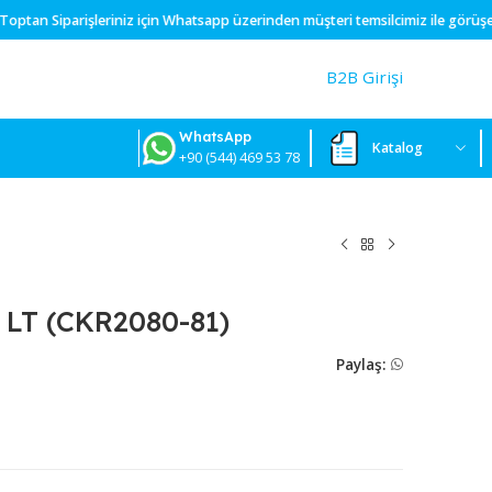
yoktur.
Toptan
Siparişleriniz için
Whatsapp
üzerinden müşteri temsilci
B2
WhatsApp
+90 (544) 469 53 78
ELİK 1 LT (CKR2080-81)
50
P