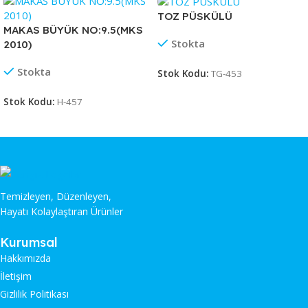
TOZ PÜSKÜLÜ
MAKAS BÜYÜK NO:9.5(MKS
Stokta
2010)
Stokta
Stok Kodu:
TG-453
Stok Kodu:
H-457
Temizleyen, Düzenleyen,
Hayatı Kolaylaştıran Ürünler
Kurumsal
Hakkımızda
İletişim
Gizlilik Politikası