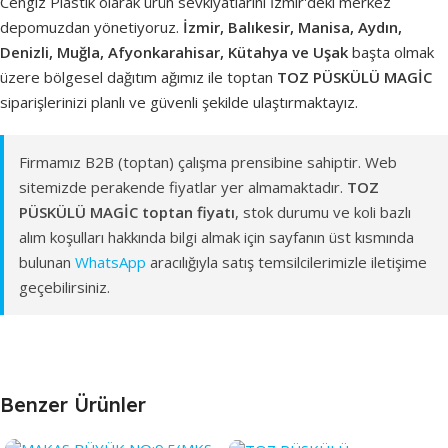
Cengiz Plastik olarak ürün sevkiyatlarını İzmir'deki merkez
depomuzdan yönetiyoruz.
İzmir, Balıkesir, Manisa, Aydın,
Denizli, Muğla, Afyonkarahisar, Kütahya ve Uşak
başta olmak
üzere bölgesel dağıtım ağımız ile toptan
TOZ PÜSKÜLÜ MAGİC
siparişlerinizi planlı ve güvenli şekilde ulaştırmaktayız.
Firmamız B2B (toptan) çalışma prensibine sahiptir. Web
sitemizde perakende fiyatlar yer almamaktadır.
TOZ
PÜSKÜLÜ MAGİC toptan fiyatı
, stok durumu ve koli bazlı
alım koşulları hakkında bilgi almak için sayfanın üst kısmında
bulunan
WhatsApp
aracılığıyla satış temsilcilerimizle iletişime
geçebilirsiniz.
Benzer Ürünler