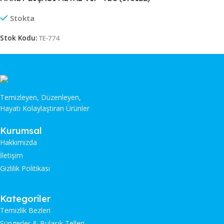
Stokta
Stok Kodu:
TE-774
Temizleyen, Düzenleyen,
Hayatı Kolaylaştıran Ürünler
Kurumsal
Hakkımızda
İletişim
Gizlilik Politikası
Kategoriler
Temizlik Bezleri
Süngerler & Bulaşık Telleri