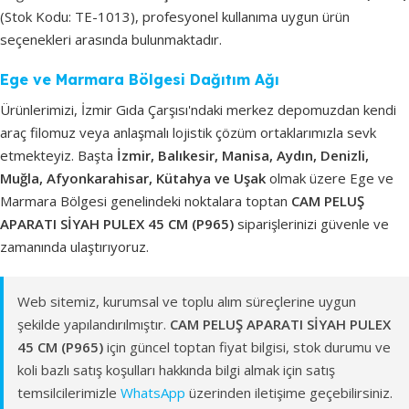
(Stok Kodu: TE-1013), profesyonel kullanıma uygun ürün
seçenekleri arasında bulunmaktadır.
Ege ve Marmara Bölgesi Dağıtım Ağı
Ürünlerimizi, İzmir Gıda Çarşısı'ndaki merkez depomuzdan kendi
araç filomuz veya anlaşmalı lojistik çözüm ortaklarımızla sevk
etmekteyiz. Başta
İzmir, Balıkesir, Manisa, Aydın, Denizli,
Muğla, Afyonkarahisar, Kütahya ve Uşak
olmak üzere Ege ve
Marmara Bölgesi genelindeki noktalara toptan
CAM PELUŞ
APARATI SİYAH PULEX 45 CM (P965)
siparişlerinizi güvenle ve
zamanında ulaştırıyoruz.
Web sitemiz, kurumsal ve toplu alım süreçlerine uygun
şekilde yapılandırılmıştır.
CAM PELUŞ APARATI SİYAH PULEX
45 CM (P965)
için güncel toptan fiyat bilgisi, stok durumu ve
koli bazlı satış koşulları hakkında bilgi almak için satış
temsilcilerimizle
WhatsApp
üzerinden iletişime geçebilirsiniz.