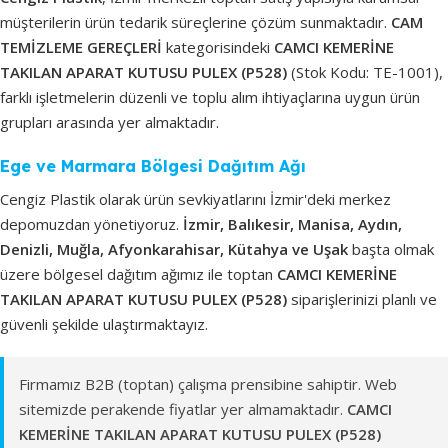
müşterilerin ürün tedarik süreçlerine çözüm sunmaktadır.
CAM
TEMİZLEME GEREÇLERİ
kategorisindeki
CAMCI KEMERİNE
TAKILAN APARAT KUTUSU PULEX (P528)
(Stok Kodu: TE-1001),
farklı işletmelerin düzenli ve toplu alım ihtiyaçlarına uygun ürün
grupları arasında yer almaktadır.
Ege ve Marmara Bölgesi Dağıtım Ağı
Cengiz Plastik olarak ürün sevkiyatlarını İzmir'deki merkez
depomuzdan yönetiyoruz.
İzmir, Balıkesir, Manisa, Aydın,
Denizli, Muğla, Afyonkarahisar, Kütahya ve Uşak
başta olmak
üzere bölgesel dağıtım ağımız ile toptan
CAMCI KEMERİNE
TAKILAN APARAT KUTUSU PULEX (P528)
siparişlerinizi planlı ve
güvenli şekilde ulaştırmaktayız.
Firmamız B2B (toptan) çalışma prensibine sahiptir. Web
sitemizde perakende fiyatlar yer almamaktadır.
CAMCI
KEMERİNE TAKILAN APARAT KUTUSU PULEX (P528)