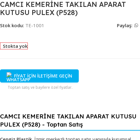
CAMCI KEMERİNE TAKILAN APARAT
KUTUSU PULEX (P528)
Stok kodu:
TE-1001
Paylaş:
Stokta yok
FİYAT İÇİN İLETİŞİME GEÇİN
Toptan satış ve bayilere özel fiyatlar.
CAMCI KEMERİNE TAKILAN APARAT KUTUSU
PULEX (P528) - Toptan Satış
Cengiz Plastik
, İzmir merkezli toptan satış yapısıyla kurumsal