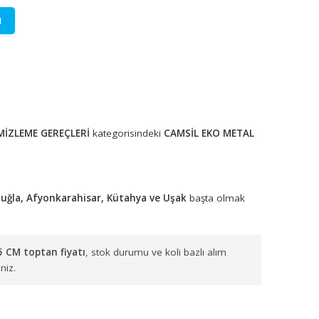
LETİŞİME GEÇİN
lere özel fiyatlar.
tadır.
CAM TEMİZLEME GEREÇLERİ
kategorisindeki
CAMSİL EKO
maktadır.
ydın, Denizli, Muğla, Afyonkarahisar, Kütahya ve Uşak
başta 
ktayız.
EKO METAL 25 CM toptan fiyatı
, stok durumu ve koli bazlı alı