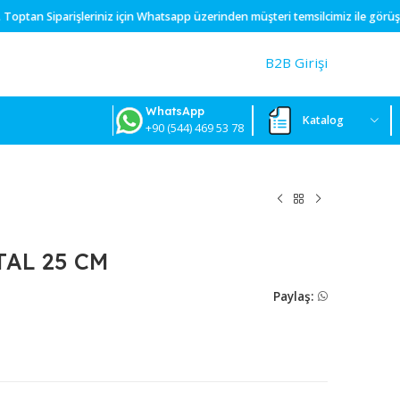
mız yoktur.
Toptan
Siparişleriniz için
Whatsapp
üzerinden müşteri tems
B2
WhatsApp
+90 (544) 469 53 78
EKO METAL 25 CM
P