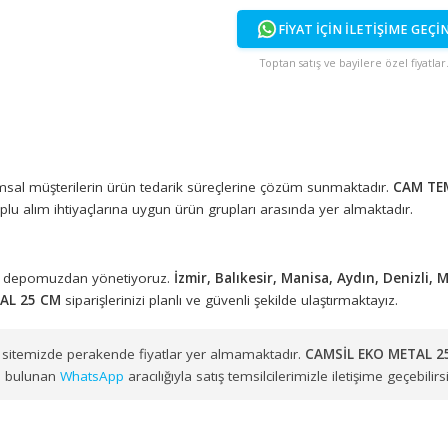
FİYAT İÇİN İ
Toptan satış ve bayi
atış
ıyla kurumsal müşterilerin ürün tedarik süreçlerine çözüm sunmak
li ve toplu alım ihtiyaçlarına uygun ürün grupları arasında yer al
eki merkez depomuzdan yönetiyoruz.
İzmir, Balıkesir, Manisa, A
KO METAL 25 CM
siparişlerinizi planlı ve güvenli şekilde ulaştırma
ir. Web sitemizde perakende fiyatlar yer almamaktadır.
CAMSİL 