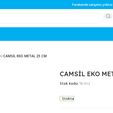
Parekende
satışı
REÇLERİ
/
CAMSİL EKO METAL 25 CM
CAMSİL 
Stok kodu:
TE-512
Stokta