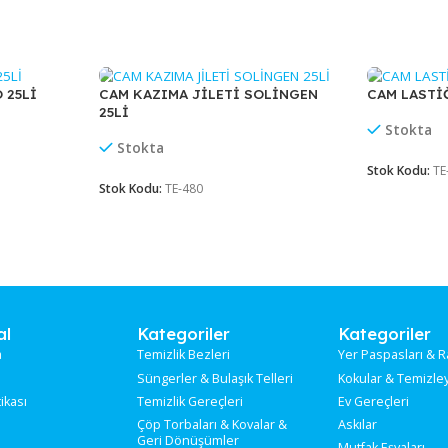
 kısmında bulunan
WhatsApp
aracılığıyla satış temsilcilerimizle ileti
Tİ EKO 25Lİ
CAM KAZIMA JİLETİ SOLİNGEN
25Lİ
Stokta
Stok Kodu:
TE-480