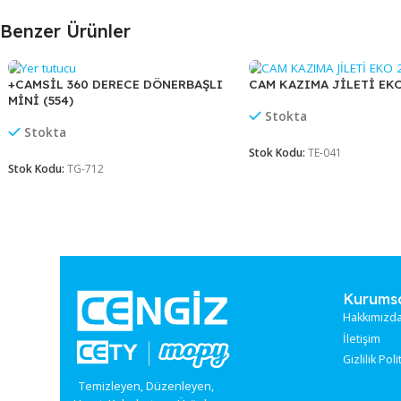
koşulları hakkında bilgi almak için sayfanın üst
Benzer Ürünler
+CAMSİL 360 DERECE DÖNERBAŞLI
CAM KAZIMA JİLE
MİNİ (554)
Stokta
Stokta
Stok Kodu:
TE-041
Stok Kodu:
TG-712