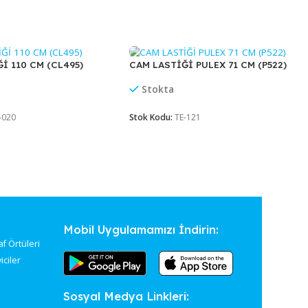
şime geçebilirsiniz.
CAM LASTİĞİ 110 CM (CL495)
CAM LASTİĞİ PULE
Stokta
Stokta
Stok Kodu:
TE-020
Stok Kodu:
TE-121