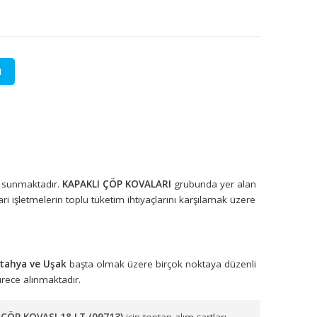
LETİŞİME GEÇİN
lere özel fiyatlar.
syonel çözümler sunmaktadır.
KAPAKLI ÇÖP KOVALARI
grubunda y
ktörlerdeki ticari işletmelerin toplu tüketim ihtiyaçlarını karşılam