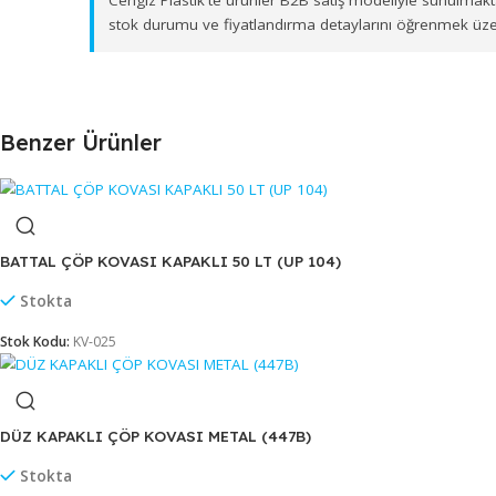
İzmir merkezli depolama ve sevkiyat altyapımız s
ürün gönderimi sağlamaktayız. Toptan
EASY ÇÖP K
Cengiz Plastik'te ürünler B2B satış modeliyle su
stok durumu ve fiyatlandırma detaylarını öğren
Benzer Ürünler
BATTAL ÇÖP KOVASI KAPAKLI 50 LT (UP 104)
Stokta
Stok Kodu:
KV-025