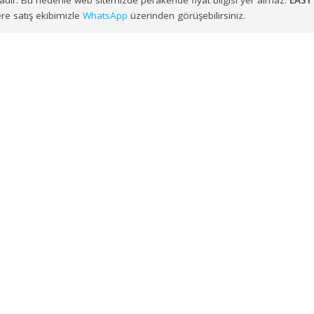
ayesinde
İzmir, Balıkesir, Manisa, Aydın, Denizli, Muğla, Afy
OVASI 18 LT (09713)
talepleriniz, sipariş planlamasına uygun şek
nulmaktadır. Bu nedenle web sitemizde perakende fiyat bilgisi y
mek üzere satış ekibimizle
WhatsApp
üzerinden görüşebilirsiniz.