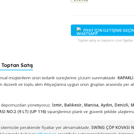
Stokta
FİYAT İÇİN İ
Toptan satış ve bayi
6) - Toptan Satış
ıyla kurumsal müşterilerin ürün tedarik süreçlerine çözüm sunmak
etmelerin düzenli ve toplu alım ihtiyaçlarına uygun ürün grupları
eki merkez depomuzdan yönetiyoruz.
İzmir, Balıkesir, Manisa, A