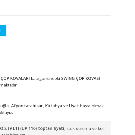
LETİŞİME GEÇİN
lere özel fiyatlar.
tadır.
KAPAKLI ÇÖP KOVALARI
kategorisindeki
SWİNG ÇÖP KOV
 arasında yer almaktadır.
ydın, Denizli, Muğla, Afyonkarahisar, Kütahya ve Uşak
başta 