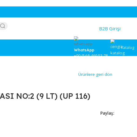
WhatsApp
+90 (544) 46
 LT) (UP 116)
Ürünlere
P KOVASI NO:2 (9 LT) (UP 116)
2