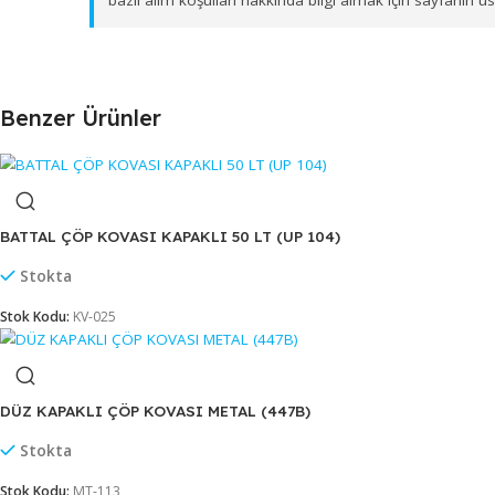
üzere bölgesel dağıtım ağımız ile toptan
SWİNG ÇÖP
Firmamız B2B (toptan) çalışma prensibine sahipt
bazlı alım koşulları hakkında bilgi almak için s
Benzer Ürünler
BATTAL ÇÖP KOVASI KAPAKLI 50 LT (UP 104)
Stokta
Stok Kodu:
KV-025