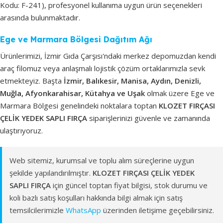
Kodu: F-241), profesyonel kullanıma uygun ürün seçenekleri
arasında bulunmaktadır.
Ege ve Marmara Bölgesi Dağıtım Ağı
Ürünlerimizi, İzmir Gıda Çarşısı'ndaki merkez depomuzdan kendi
araç filomuz veya anlaşmalı lojistik çözüm ortaklarımızla sevk
etmekteyiz. Başta
İzmir, Balıkesir, Manisa, Aydın, Denizli,
Muğla, Afyonkarahisar, Kütahya ve Uşak
olmak üzere Ege ve
Marmara Bölgesi genelindeki noktalara toptan
KLOZET FIRÇASI
ÇELİK YEDEK SAPLI FIRÇA
siparişlerinizi güvenle ve zamanında
ulaştırıyoruz.
Web sitemiz, kurumsal ve toplu alım süreçlerine uygun
şekilde yapılandırılmıştır.
KLOZET FIRÇASI ÇELİK YEDEK
SAPLI FIRÇA
için güncel toptan fiyat bilgisi, stok durumu ve
koli bazlı satış koşulları hakkında bilgi almak için satış
temsilcilerimizle
WhatsApp
üzerinden iletişime geçebilirsiniz.