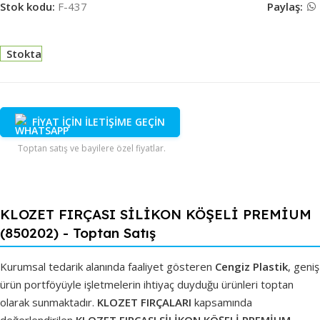
Stok kodu:
F-437
Paylaş:
Stokta
FİYAT İÇİN İLETİŞİME GEÇİN
Toptan satış ve bayilere özel fiyatlar.
KLOZET FIRÇASI SİLİKON KÖŞELİ PREMİUM
(850202) - Toptan Satış
Kurumsal tedarik alanında faaliyet gösteren
Cengiz Plastik
, geniş
ürün portföyüyle işletmelerin ihtiyaç duyduğu ürünleri toptan
olarak sunmaktadır.
KLOZET FIRÇALARI
kapsamında
değerlendirilen
KLOZET FIRÇASI SİLİKON KÖŞELİ PREMİUM