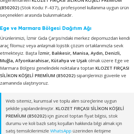
(850202)
(Stok Kodu: F-437), profesyonel kullanıma uygun ürün
seçenekleri arasında bulunmaktadır.
Ege ve Marmara Bölgesi Dağıtım Ağı
Ürünlerimizi, İzmir Gıda Çarşısı'ndaki merkez depomuzdan kendi
araç filomuz veya anlaşmalı lojistik çözüm ortaklarımızla sevk
etmekteyiz. Başta
İzmir, Balıkesir, Manisa, Aydın, Denizli,
Muğla, Afyonkarahisar, Kütahya ve Uşak
olmak üzere Ege ve
Marmara Bölgesi genelindeki noktalara toptan
KLOZET FIRÇASI
SİLİKON KÖŞELİ PREMİUM (850202)
siparişlerinizi güvenle ve
zamanında ulaştırıyoruz.
Web sitemiz, kurumsal ve toplu alım süreçlerine uygun
şekilde yapılandırılmıştır.
KLOZET FIRÇASI SİLİKON KÖŞELİ
PREMİUM (850202)
için güncel toptan fiyat bilgisi, stok
durumu ve koli bazlı satış koşulları hakkında bilgi almak için
satış temsilcilerimizle
WhatsApp
üzerinden iletişime