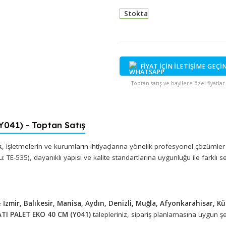
Stokta
FİYAT İÇİN İ
Toptan satış ve bayi
 (Y041) - Toptan Satış
 Plastik
, işletmelerin ve kurumların ihtiyaçlarına yönelik profe
ok Kodu: TE-535), dayanıklı yapısı ve kalite standartlarına uygunluğu