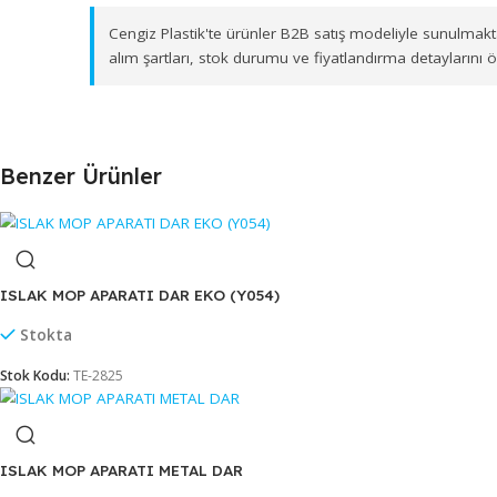
Ege ve Marmara Bölgesi Dağıtım Ağı
İzmir merkezli depolama ve sevkiyat altyapımız s
ürün gönderimi sağlamaktayız. Toptan
NEMLİ MOP 
Cengiz Plastik'te ürünler B2B satış modeliyle su
alım şartları, stok durumu ve fiyatlandırma deta
Benzer Ürünler
ISLAK MOP APARATI DAR EKO (Y054)
Stokta