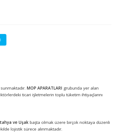
LETİŞİME GEÇİN
lere özel fiyatlar.
syonel çözümler sunmaktadır.
MOP APARATLARI
grubunda yer al
 ile farklı sektörlerdeki ticari işletmelerin toplu tüketim ihtiyaçl