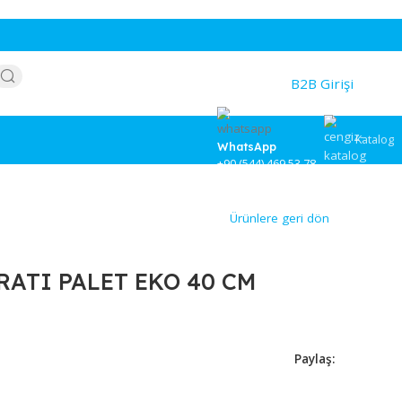
WhatsApp
+90 (544) 46
Ürünlere
P APARATI PALET EKO 40 CM