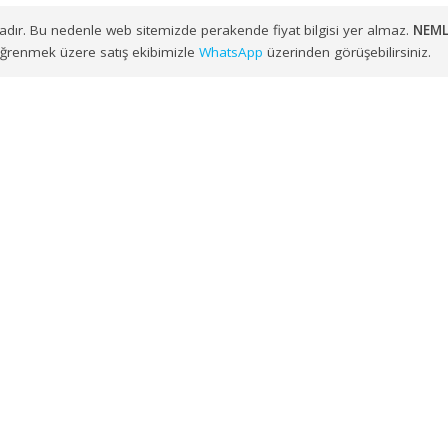
ayesinde
İzmir, Balıkesir, Manisa, Aydın, Denizli, Muğla, Afy
APARATI PALET EKO 40 CM (Y041)
talepleriniz, sipariş planlam
nulmaktadır. Bu nedenle web sitemizde perakende fiyat bilgisi y
ylarını öğrenmek üzere satış ekibimizle
WhatsApp
üzerinden görüş