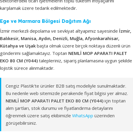
sektörlerdeki ticari işletmelerin toplu tüketim ihtiyaçlarını
karşılamak üzere tedarik edilmektedir.
Ege ve Marmara Bölgesi Dağıtım Ağı
İzmir merkezli depolama ve sevkiyat altyapımız sayesinde
İzmir,
Balıkesir, Manisa, Aydın, Denizli, Muğla, Afyonkarahisar,
Kütahya ve Uşak
başta olmak üzere birçok noktaya düzenli ürün
gönderimi sağlamaktayız. Toptan
NEMLİ MOP APARATI PALET
EKO 80 CM (Y044)
talepleriniz, sipariş planlamasına uygun şekilde
lojistik sürece alınmaktadır.
Cengiz Plastik'te ürünler B2B satış modeliyle sunulmaktadır.
Bu nedenle web sitemizde perakende fiyat bilgisi yer almaz.
NEMLİ MOP APARATI PALET EKO 80 CM (Y044)
için toptan
alım şartları, stok durumu ve fiyatlandırma detaylarını
öğrenmek üzere satış ekibimizle
WhatsApp
üzerinden
görüşebilirsiniz.