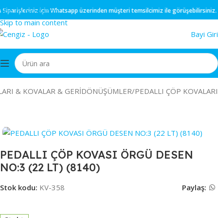
Skip to navigation
iparişleriniz için
Whatsapp
üzerinden müşteri temsilcimiz ile görüşebilirsiniz.
Skip to main content
Bayi Giri
LARI & KOVALAR & GERİDÖNÜŞÜMLER
/
PEDALLI ÇÖP KOVALARI
PEDALLI ÇÖP KOVASI ÖRGÜ DESEN
NO:3 (22 LT) (8140)
Stok kodu:
KV-358
Paylaş: