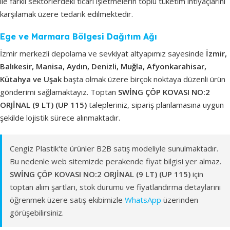
ile farklı sektörlerdeki ticari işletmelerin toplu tüketim ihtiyaçlarını
karşılamak üzere tedarik edilmektedir.
Ege ve Marmara Bölgesi Dağıtım Ağı
İzmir merkezli depolama ve sevkiyat altyapımız sayesinde
İzmir,
Balıkesir, Manisa, Aydın, Denizli, Muğla, Afyonkarahisar,
Kütahya ve Uşak
başta olmak üzere birçok noktaya düzenli ürün
gönderimi sağlamaktayız. Toptan
SWİNG ÇÖP KOVASI NO:2
ORJİNAL (9 LT) (UP 115)
talepleriniz, sipariş planlamasına uygun
şekilde lojistik sürece alınmaktadır.
Cengiz Plastik'te ürünler B2B satış modeliyle sunulmaktadır.
Bu nedenle web sitemizde perakende fiyat bilgisi yer almaz.
SWİNG ÇÖP KOVASI NO:2 ORJİNAL (9 LT) (UP 115)
için
toptan alım şartları, stok durumu ve fiyatlandırma detaylarını
öğrenmek üzere satış ekibimizle
WhatsApp
üzerinden
görüşebilirsiniz.